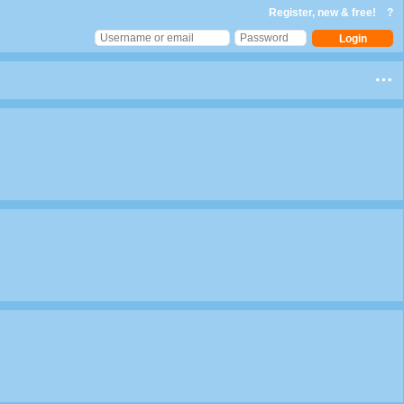
Register, new & free!
?