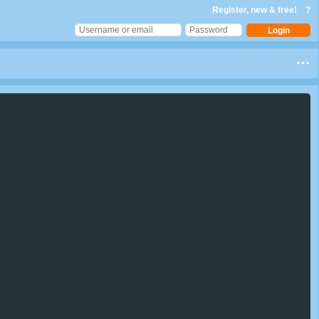
Register, new & free!
?