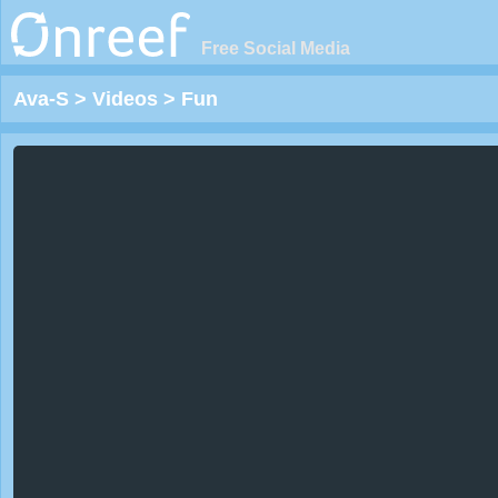
Free Social Media
Ava-S
>
Videos
>
Fun