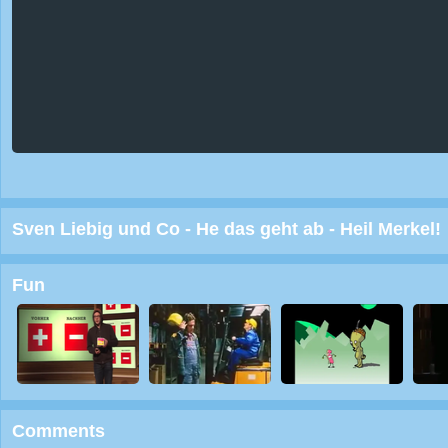
Sven Liebig und Co - He das geht ab - Heil Merkel!
Fun
Comments