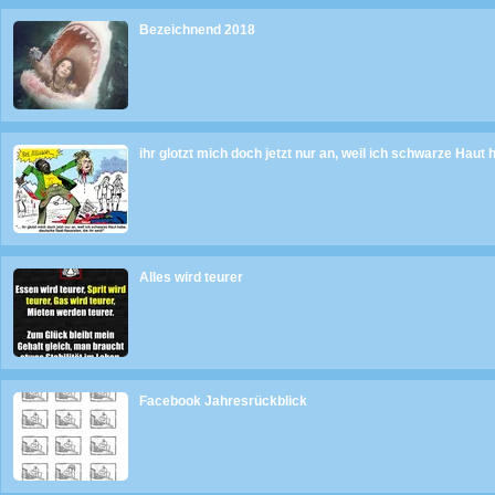
Bezeichnend 2018
ihr glotzt mich doch jetzt nur an, weil ich schwarze Haut 
Alles wird teurer
Facebook Jahresrückblick