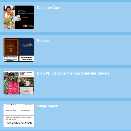
DesasterCard
Religion
Die SPD, geballte Intelligenz und der Beweis
Einige sagen...