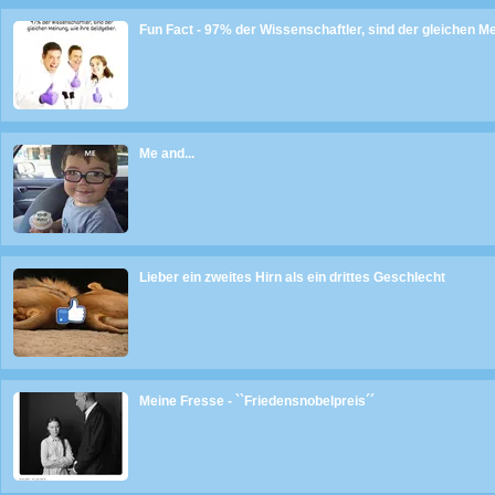
Fun Fact - 97% der Wissenschaftler, sind der gleichen M
Me and...
Lieber ein zweites Hirn als ein drittes Geschlecht
Meine Fresse - ``Friedensnobelpreis´´