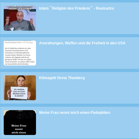
Islam ``Religion des Friedens´´ - Realsatire
Anordnungen, Waffen und die Freiheit in den USA
Klimagott Greta Thunberg
Meine Frau nennt mich einen Pädophilen