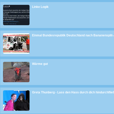
Linke Logik
Einmal Bundesrepublik Deutschland nach Bananensplit-
Wärme gut
Greta Thunberg - Lass den Hass durch dich hindurchflie